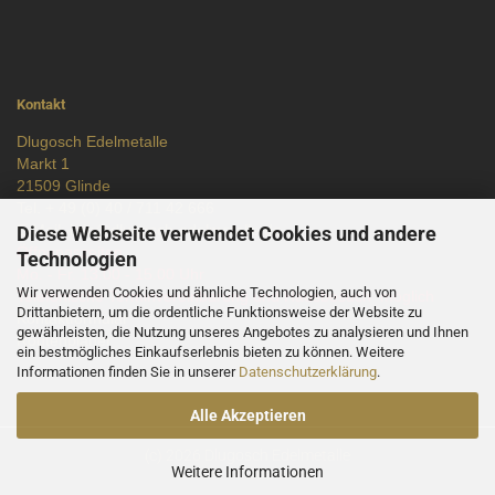
Kontakt
Dlugosch Edelmetalle
Markt 1
21509 Glinde
Tel.
+ 49 (0) 40 / 711 42 666
E-Mail:
info@dlugosch-edelmetalle.de
Diese Webseite verwendet Cookies und andere
Öffnungszeiten
Technologien
Mo. - Fr. 13.00 - 15.00 Uhr
Wir verwenden Cookies und ähnliche Technologien, auch von
Telefonische Terminvereinbarung und Hausbesuch möglich
Drittanbietern, um die ordentliche Funktionsweise der Website zu
Kontaktformular
gewährleisten, die Nutzung unseres Angebotes zu analysieren und Ihnen
Routenplaner
ein bestmögliches Einkaufserlebnis bieten zu können. Weitere
Informationen finden Sie in unserer
Datenschutzerklärung
.
Alle Akzeptieren
(c) 2026 Dlugosch Edelmetalle
Weitere Informationen
Zur Zeit 9 Kunden online.