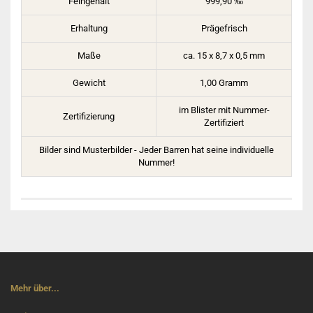
Feingehalt
999,90
‰
Erhaltung
Prägefrisch
Maße
ca. 15 x 8,7 x 0,5 mm
Gewicht
1,00 Gramm
im Blister mit Nummer-
Zertifizierung
Zertifiziert
Bilder sind Musterbilder - Jeder Barren hat seine individuelle
Nummer!
Mehr über...