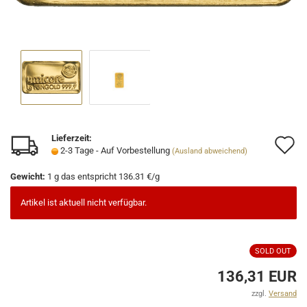
Lieferzeit:
A
2-3 Tage - Auf Vorbestellung
(Ausland abweichend)
d
Gewicht:
1 g
das entspricht 136.31 €/g
M
Artikel ist aktuell nicht verfügbar.
SOLD OUT
136,31 EUR
zzgl.
Versand